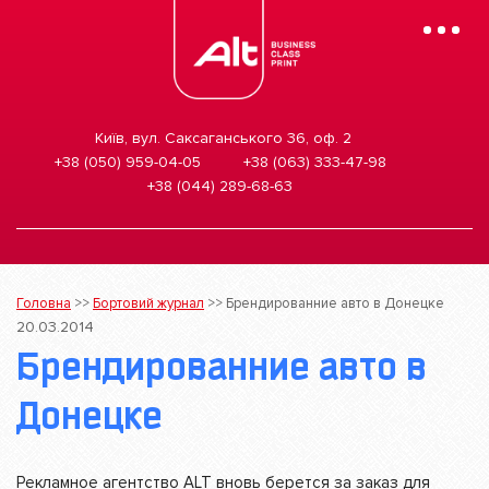
Mobile
Menu
Київ, вул. Саксаганського 36, оф. 2
+38 (050) 959-04-05
+38 (063) 333-47-98
+38 (044) 289-68-63
Головна
>>
Бортовий журнал
>>
Брендированние авто в Донецке
20.03.2014
Брендированние авто в
Донецке
Рекламное агентство ALT вновь берется за заказ для