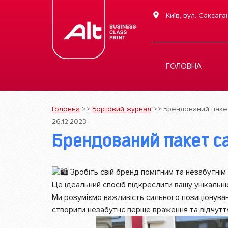
Київ, вул. Саксага
ГОЛОВНА
Головна
>>
Бортовий журнал
>>
Брендований пакет
26.12.2023
Брендований пакет с
Зробіть свій бренд помітним та незабутнім
Це ідеальний спосіб підкреслити вашу унікальні
Ми розуміємо важливість сильного позиціонуван
створити незабутнє перше враження та відчутт