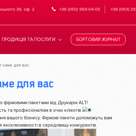
нського 36, оф. 2
+38 (050) 959-04-05
+38 (063) 33
ПРОДУКЦІЯ ТА ПОСЛУГИ
БОРТОВИЙ ЖУРНАЛ
 саме для вас
аме для вас
 з фірмовими пакетами від Друкарні ALT!
сть та професіоналізм в очах клієнтів
ня вашого бізнесу. Фірмові пакети допоможуть вам
я ексклюзивності в середовищі конкурентів.