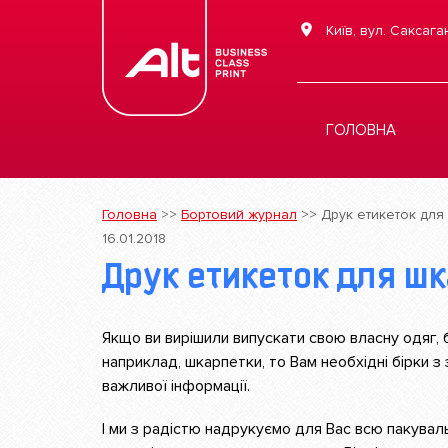
Київ, вул. Саксага
ГОЛОВНА
Головна
>>
Бортовий журнал
>>
Друк етикеток для
16.01.2018
Друк етикеток для ш
Якщо ви вирішили випускати свою власну одяг, б
наприклад, шкарпетки, то Вам необхідні бірки з
важливої інформації.
І ми з радістю надрукуємо для Вас всю пакувал