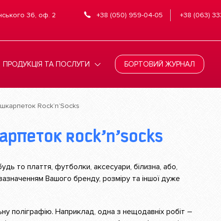
нського 36, оф. 2
+38 (050) 959-04-05
+38 (063) 33
ПРОДУКЦІЯ ТА ПОСЛУГИ
БОРТОВИЙ ЖУРНАЛ
 шкарпеток Rock’n’Socks
карпеток Rock’n’Socks
удь то плаття, футболки, аксесуари, білизна, або,
 зазначенням Вашого бренду, розміру та іншої дуже
ьну поліграфію. Наприклад, одна з нещодавніх робіт –