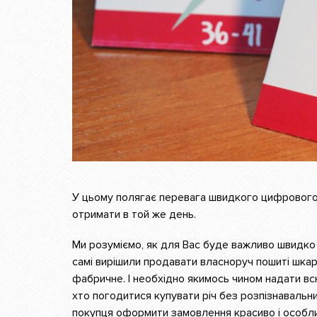
У цьому полягає перевага швидкого цифрового д
отримати в той же день.
Ми розуміємо, як для Вас буде важливо швидко 
самі вирішили продавати власноруч пошиті шкар
фабричне. І необхідно якимось чином надати вс
хто погодитися купувати річ без розпізнавальн
покупця оформити замовлення красиво і особл