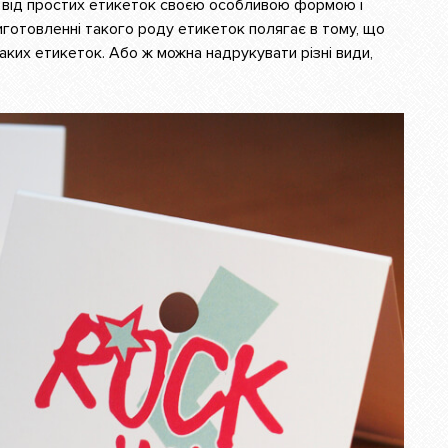
я від простих етикеток своєю особливою формою і
готовленні такого роду етикеток полягає в тому, що
таких етикеток. Або ж можна надрукувати різні види,