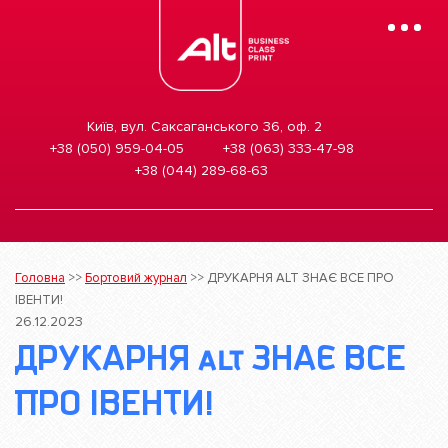
Mobile
Menu
Київ, вул. Саксаганського 36, оф. 2
+38 (050) 959-04-05
+38 (063) 333-47-98
+38 (044) 289-68-63
Головна
>>
Бортовий журнал
>>
ДРУКАРНЯ ALT ЗНАЄ ВСЕ ПРО
ІВЕНТИ!
26.12.2023
ДРУКАРНЯ ALT ЗНАЄ ВСЕ
ПРО ІВЕНТИ!