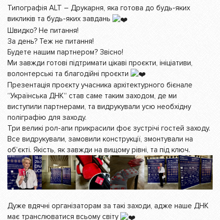
Типографія ALT – Друкарня, яка готова до будь-яких
викликів та будь-яких завдань
Швидко? Не питання!
За день? Теж не питання!
Будете нашим партнером? Звісно!
Ми завжди готові підтримати цікаві проєкти, ініціативи,
волонтерські та благодійні проєкти
Презентація проєкту учасника архітектурного бієнале
“Українська ДНК” став саме таким заходом, де ми
виступили партнерами, та видрукували усю необхідну
поліграфію для заходу.
Три великі рол-апи прикрасили фоє зустрічі гостей заходу.
Все видрукували, замовили конструкції, змонтували на
об’єкті. Якість, як завжди на вищому рівні, та під ключ.
Дуже вдячні організаторам за такі заходи, адже наше ДНК
має транслюватися всьому світу