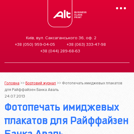
Mobile
Menu
Київ, вул. Саксаганського 36, оф. 2
+38 (050) 959-04-05
+38 (063) 333-47-98
+38 (044) 289-68-63
Головна
>>
Бортовий журнал
>>
Фотопечать имиджевых плакатов
для Райффайзен Банка Аваль
24.07.2013
Фотопечать имиджевых
плакатов для Райффайзен