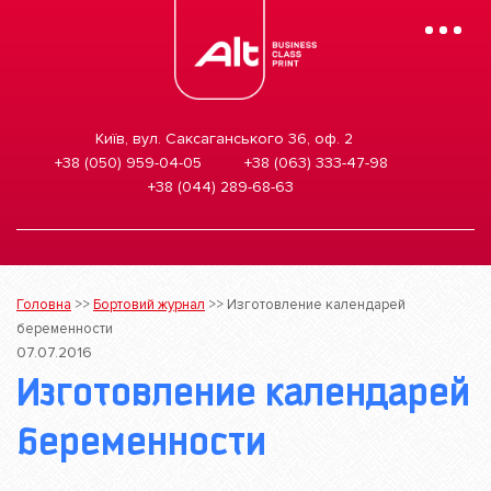
Mobile
Menu
Київ, вул. Саксаганського 36, оф. 2
+38 (050) 959-04-05
+38 (063) 333-47-98
+38 (044) 289-68-63
Головна
>>
Бортовий журнал
>>
Изготовление календарей
беременности
07.07.2016
Изготовление календарей
беременности