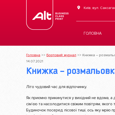
Київ, вул. Саксага
ГОЛОВНА
Головна
>>
Бортовий журнал
>>
Книжка – розмаль
14.07.2021
Книжка – розмальовк
Літо чудовий час для відпочинку.
Як приємно прикинутися у вихідний не вдома, а 
сім’єю та насолодитися свіжим повітрям, якого 
Будиночок посеред лісової тиші, ось яку мрію