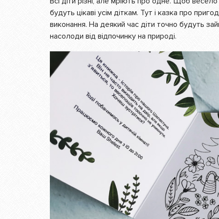
Всі діти різні, але мріють про одне. Щоб весело 
будуть цікаві усім діткам. Тут і казка про приг
виконання. На деякий час діти точно будуть зай
насолоди від відпочинку на природі.