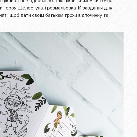
і цікаво. І все одночасно. Такі цікаві книжечки точно
оди героя Шелестуна, і розмальовка. Й завдання для
няті, щоб дати своїм батькам трохи відпочинку та