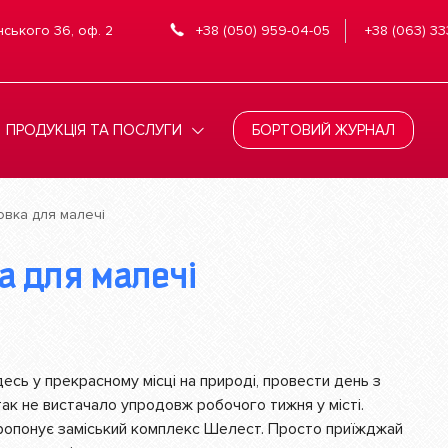
нського 36, оф. 2
+38 (050) 959-04-05
+38 (063) 33
ПРОДУКЦІЯ ТА ПОСЛУГИ
БОРТОВИЙ ЖУРНАЛ
овка для малечі
а для малечі
десь у прекрасному місці на природі, провести день з
так не вистачало упродовж робочого тижня у місті.
 пропонує заміський комплекс Шелест. Просто приїжджай