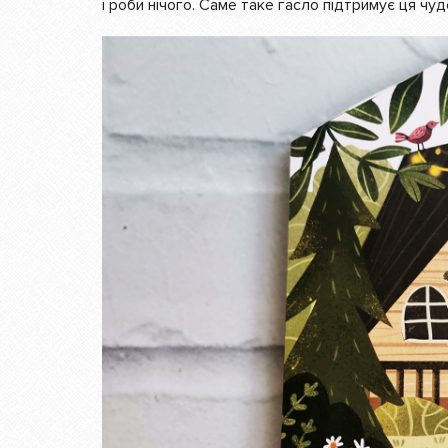
і роби нічого. Саме таке гасло підтримує ця чуд