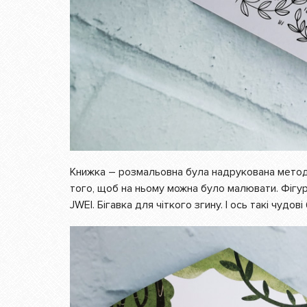
Книжка – розмальовна була надрукована методо
того, щоб на ньому можна було малювати. Фігу
JWEI. Бігавка для чіткого згину. І ось такі чудов