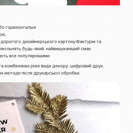
або горизонтальні
ні,
 з дорогого дизайнерського картону.Фактурні та
довольнять будь-який, найвишуканіший смак.
тають все популярнішими.
а комбіновані різні види декору: цифровий друк,
тні методи після друкарської обробки.