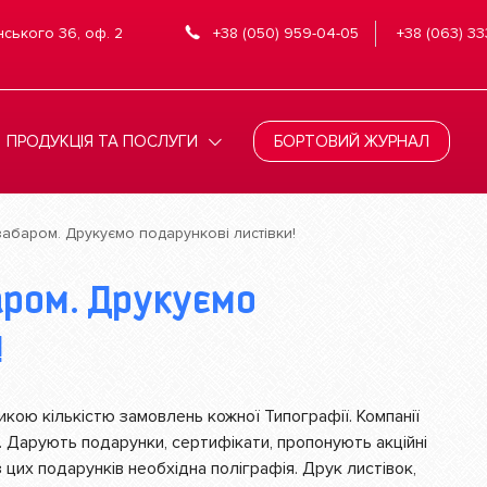
нського 36, оф. 2
+38 (050) 959-04-05
+38 (063) 33
ПРОДУКЦІЯ ТА ПОСЛУГИ
БОРТОВИЙ ЖУРНАЛ
забаром. Друкуємо подарункові листівки!
!
икою кількістю замовлень кожної Типографії. Компанії
ів. Дарують подарунки, сертифікати, пропонують акційні
з цих подарунків необхідна поліграфія. Друк листівок,