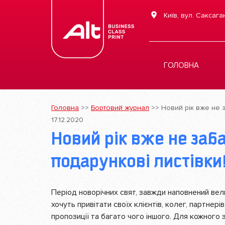
Київ, вул. Саксага
ГОЛОВНА
Головна
>>
Бортовий журнал
>>
Новий рік вже не 
17.12.2020
Новий рік вже не забаром. Друкуємо
подарункові листівки
Період новорічних свят, завжди наповнений вел
хочуть привітати своїх клієнтів, колег, партнер
пропозиції та багато чого іншого. Для кожного 