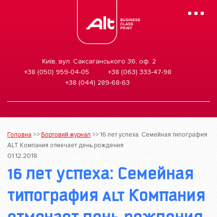
Mobile
Menu
Київ, вул. Саксаганського 36, оф. 2
+38 (050) 959-04-05
+38 (063) 333-47-98
+38 (044) 289-68-63
Головна
>>
Бортовий журнал
>>
16 лет успеха: Семейная типография
ALT Компания отмечает день рождения
01.12.2018
16 лет успеха: Семейная
типография ALT Компания