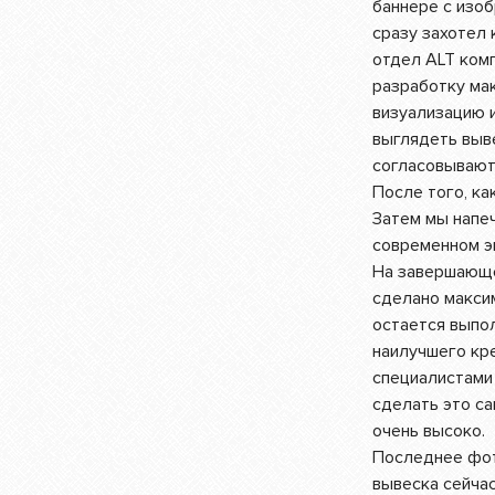
баннере с изоб
сразу захотел 
отдел ALT ком
разработку ма
визуализацию и
выглядеть выве
согласовывают
После того, ка
Затем мы напеч
современном э
На завершающе
сделано максим
остается выпол
наилучшего кре
специалистами 
сделать это са
очень высоко.
Последнее фот
вывеска сейчас