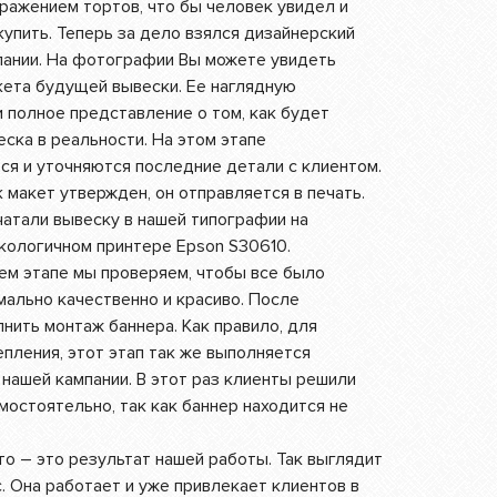
ражением тортов, что бы человек увидел и
купить. Теперь за дело взялся дизайнерский
пании. На фотографии Вы можете увидеть
кета будущей вывески. Ее наглядную
 полное представление о том, как будет
ска в реальности. На этом этапе
ся и уточняются последние детали с клиентом.
к макет утвержден, он отправляется в печать.
атали вывеску в нашей типографии на
кологичном принтере Epson S30610.
м этапе мы проверяем, чтобы все было
ально качественно и красиво. После
нить монтаж баннера. Как правило, для
пления, этот этап так же выполняется
нашей кампании. В этот раз клиенты решили
мостоятельно, так как баннер находится не
о – это результат нашей работы. Так выглядит
. Она работает и уже привлекает клиентов в