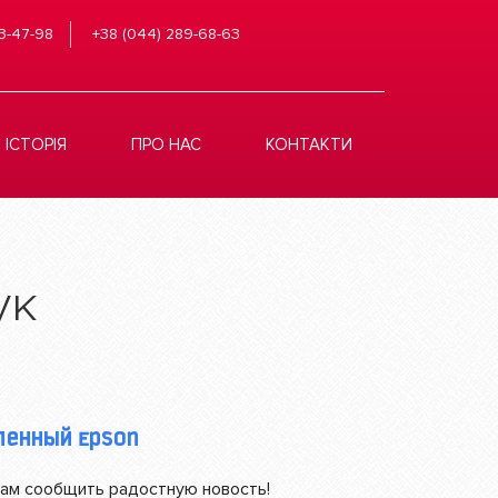
3-47-98
+38 (044) 289-68-63
ІСТОРІЯ
ПРО НАС
КОНТАКТИ
ук
ленный Epson
Вам сообщить радостную новость!